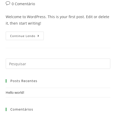
do
publicado:
do
Comentários
0 Comentário
post:
post:
do
post:
Welcome to WordPress. This is your first post. Edit or delete
it, then start writing!
Hello
Continue Lendo
World!
Posts Recentes
Hello world!
Comentários