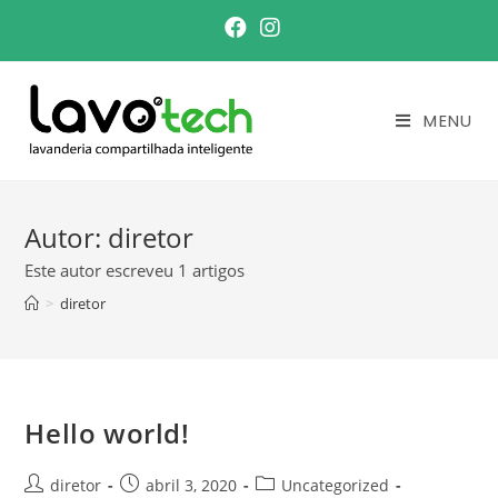
Ir
para
o
conteúdo
MENU
Autor:
diretor
Este autor escreveu 1 artigos
>
diretor
Hello world!
Autor
Post
Categoria
diretor
abril 3, 2020
Uncategorized